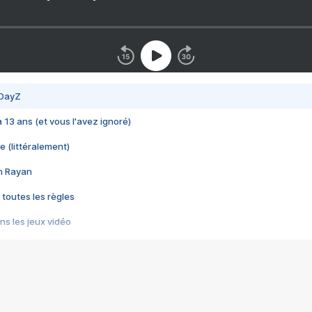
 DayZ
 a 13 ans (et vous l'avez ignoré)
e (littéralement)
im Rayan
 toutes les règles
s les jeux vidéo
us choquant de Rockstar ? - Le scandale BULLY
e plus moche de Steam
du RÊVE tourne au CAUCHEMAR