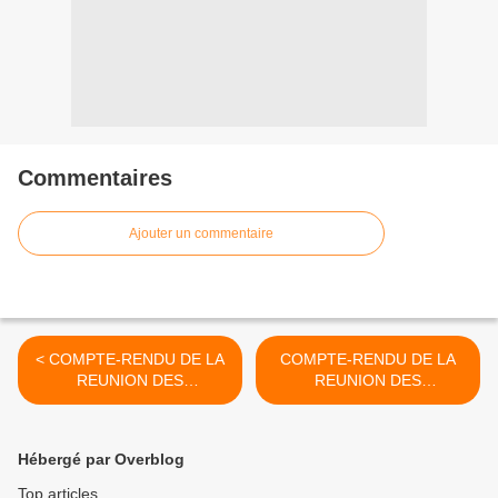
Commentaires
Ajouter un commentaire
< COMPTE-RENDU DE LA
COMPTE-RENDU DE LA
REUNION DES
REUNION DES
COMMUNISTES DU 2EME
COMMUNISTES DE
CANTON : quartier
PISSEVIN : le 3 octobre
Gambetta du 25 septembre
2007 >
Hébergé par Overblog
2007
Top articles