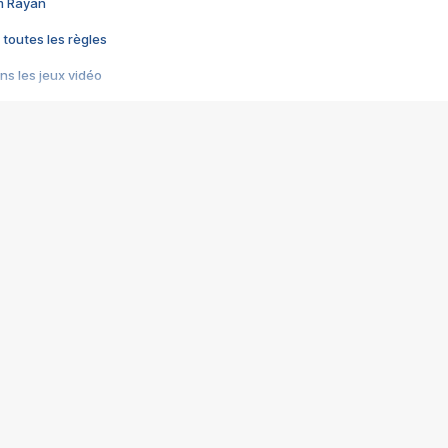
im Rayan
 toutes les règles
s les jeux vidéo
us choquant de Rockstar ? - Le scandale BULLY
e plus moche de Steam
du RÊVE tourne au CAUCHEMAR
pendant 8 heures
it… à tort
umiliés par un jeu vidéo
ire - Final Fantasy 8
ti un empire - Age of Empires
story DOFUS
tard, il crée l'un des pires jeux de tous les temps, MindsEye.