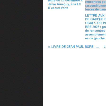
lettre du 28 décembre à
Janie Arneguy, à la LC
R et aux Verts
LETTRE AUX
DE GAUCHE E
OGRES DU 1
BRE 2007 : pr
de rencontres 
assemblement
es de gauche
LIVRE DE JEAN-PAUL BORE : "Vivre ! Obstinement