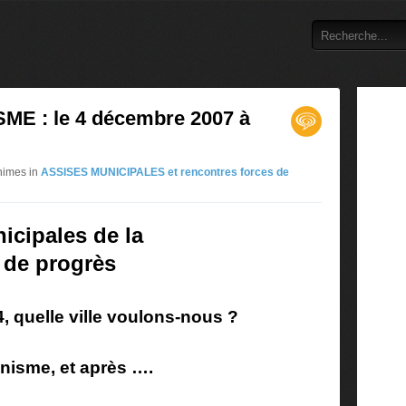
E : le 4 décembre 2007 à
nimes in
ASSISES MUNICIPALES et rencontres forces de
icipales de la
 de progrès
 quelle ville voulons-nous ?
nisme, et après ….