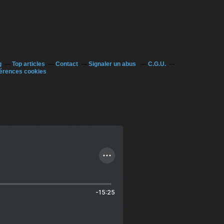
g
Top articles
Contact
Signaler un abus
C.G.U.
érences cookies
-15:25