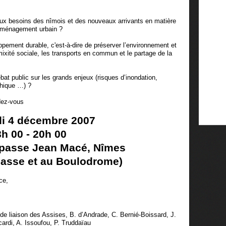
 aux besoins des nîmois et des nouveaux arrivants en matière
’aménagement urbain ?
ppement durable, c'est-à-dire de préserver l’environnement et
mixité sociale, les transports en commun et le partage de la
ébat public sur les grands enjeux (risques d’inondation,
phique …) ?
dez-vous
i 4 décembre 2007
h 00 - 20h 00
impasse Jean Macé, Nîmes
nasse et au Boulodrome)
ce,
é de liaison des Assises, B. d’Andrade, C. Bernié-Boissard, J.
cardi, A. Issoufou, P. Truddaïau