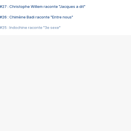
#27 : Christophe Willem raconte "Jacques a dit"
#26 : Chimène Badi raconte "Entre nous"
#25 : Indochine raconte "3e sexe"
#24 : Zaho raconte "C'est chelou"
#23 : Patrick Bruel raconte "Au café des délices"
#22 : Kyo raconte "Le chemin"
#21 : Nolwenn Leroy raconte "Cassé"
#20 : Patrick Hernandez raconte "Born to be alive"
#19 : Lorie raconte "Près de moi"
#18 : Michael Jones raconte "A nos actes manqués" (avec Jean-Jacque
#17 : Khaled raconte "Aïcha"
#16 : Corneille raconte "Parce qu'on vient de loin"