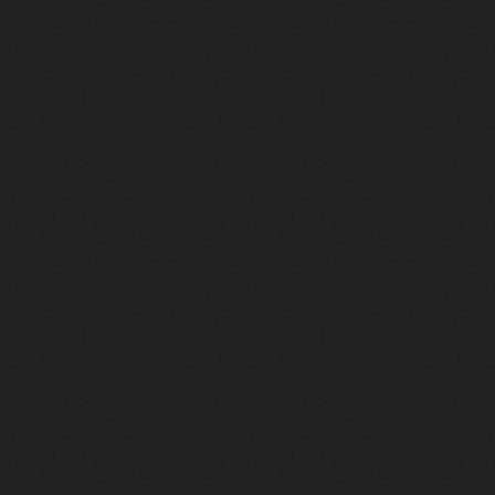
i : après Toni en famille
elle réalise le bouleversant Dites lui que je l'aime
ais ! Rencontre autour de Vie privée de Rebecca Zlotowski
 de Marguerite, Grave... Rencontre avec Ella Rumpf
 Les Rêveurs, un film intime sur la santé mentale
a avec un film sur le mouvement des Gilets jaunes
"La Femme la plus riche du monde"
ration pour devenir l'interprète de Deux pianos
m futuriste et ambitieux Chien 51
Yves Montand et Simone Signoret : rencontre avec Diane Kurys
st lui ! Féodor Atkine raconte ses meilleurs doublages
oni : retour gagnant pour le tandem au Festival d'Angoulême 2025
g et Monica dans Friends, c'est elle ! Rencontre avec Maïk Darah