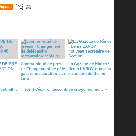
Repost
0
 DE PRE
Communiqué de press
La Gazette de Nîmes :
ECTION L
e : Changement de délé
Denis LANOY nouveau
gataire restauration sco
secrétaire de Section
laire
Discours de Jean-Luc Mélenchon à Montpellier le 8 février 2012
Saint Césaire : assemblée citoyenne mercredi 15 février