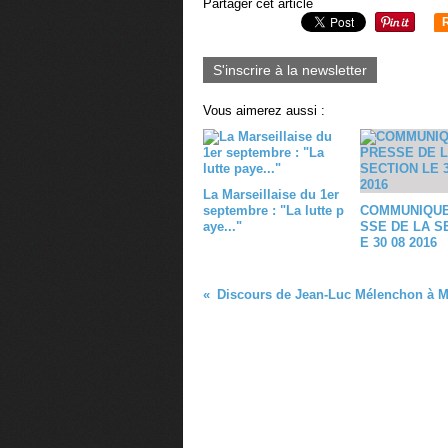
Partager cet article
S'inscrire à la newsletter
Vous aimerez aussi :
La Marseillaise du 1er
septembre : "La lutte p
COMMUNIQUE
aye..."
SSE DE LA S
E 30 08 2016