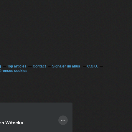
g
Top articles
Contact
Signaler un abus
C.G.U.
érences cookies
ien Witecka