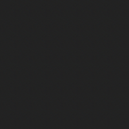
Camille Cottin + Nathan Ambrosion
Rencontre avec Romane Bohringer : 
Jodie Foster, star d'un film franç
Des preuves d'amour, Le théorème
Rencontre : Isabelle Carré réalise
Virginie Efira de retour au ciném
Rencontre : Isabelle Huppert est 
François Civil : son intense prépa
Cédric Jimenez revient avec le fil
Marina Foïs et Roschdy Zem sont 
La VF de Jafar et du Dr House, c'e
Camille Cottin et Nathan Ambrosi
La VF mythique de Whoopi Goldber