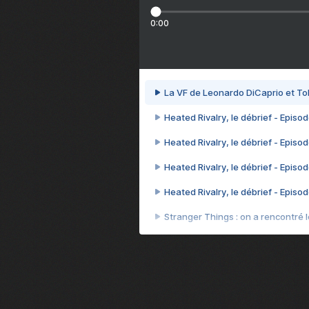
0:00
La VF de Leonardo DiCaprio et To
Heated Rivalry, le débrief - Episod
Heated Rivalry, le débrief - Episod
Heated Rivalry, le débrief - Episod
Heated Rivalry, le débrief - Episod
Stranger Things : on a rencontré le
Heated Rivalry, le débrief - Episod
Heated Rivalry, le débrief - Episod
Après 7 ans d'attente, la suite d