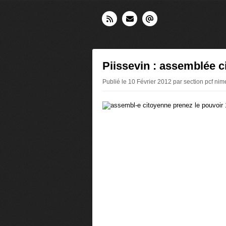
Piissevin : assemblée c
Publié le 10 Février 2012 par section pcf nim