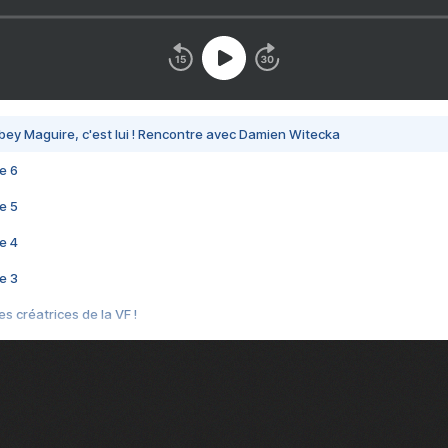
bey Maguire, c'est lui ! Rencontre avec Damien Witecka
e 6
e 5
e 4
e 3
s créatrices de la VF !
e 2
e 1
e Mektoub My Love arrive enfin ! Rencontre avec Shaïn Boumedine et Sal