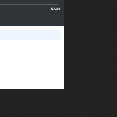
-52:04
im Kechiouche