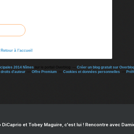
Retour à l'accueil
icipales 2014 Nîmes
sur le portail Overblog
Créer un blog gratuit sur Overblo
droits d'auteur
Offre Premium
Cookies et données personnelles
Préf
 DiCaprio et Tobey Maguire, c'est lui ! Rencontre avec Dam