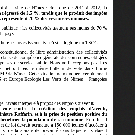
tat à la ville de Nîmes : rien que de 2011 à 2012,
la
 régressé de 3,5 %, tandis que le produit des impôts
 représentent 70 % des ressources nîmoises.
 publique : les collectivités assurent pas moins de 70 %
du pays.
uire les investissements : c’est la logique du TSCG.
onstitutionnel de libre administration des collectivités
 la clause de compétence générale des communes, obligées
épenses de service public. Nous ne l’acceptons pas. Les
e mettront pas le même bulletin de vote dans l’urne
UMP de Nîmes. Cette situation ne manquera certainement
PS et Europe-Ecologie-Les Verts de Nimes : Françoise
e l’avais interpellé à propos des emplois d’avenir.
ote contre la création des emplois d’avenir,
istre Raffarin, et à la prise de position positive du
 bénéficier la population de sa commune
. En effet, il
jet de loi devrait permettre à 150 000 jeunes d’accéder à
nsi de la spirale de précarité dans laquelle ils étaient