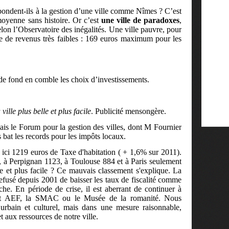
pondent-ils à la gestion d’une ville comme Nîmes ? C’est
moyenne sans histoire. Or c’est
une ville de paradoxes
,
selon l’Observatoire des inégalités. Une ville pauvre, pour
se de revenus très faibles : 169 euros maximum pour les
r de fond en comble les choix d’investissements.
ville plus belle et plus facile
. Publicité mensongère.
ais le Forum pour la gestion des villes, dont M Fournier
s bat les records pour les impôts locaux.
ici 1219 euros de Taxe d'habitation ( + 1,6% sur 2011).
, à Perpignan 1123, à Toulouse 884 et à Paris seulement
le et plus facile ? Ce mauvais classement s'explique. La
usé depuis 2001 de baisser les taux de fiscalité comme
uche. En période de crise, il est aberrant de continuer à
jet AEF, la SMAC ou le Musée de la romanité. Nous
rbain et culturel, mais dans une mesure raisonnable,
et aux ressources de notre ville.