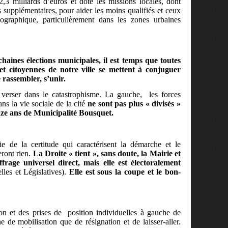
 milliards d’euros et dote les missions locales, dont
 supplémentaires, pour aider les moins qualifiés et ceux
éographique, particulièrement dans les zones urbaines
aines élections municipales, il est temps que toutes
 et citoyennes de notre ville se mettent à conjuguer
e rassembler, s’unir.
 verser dans le catastrophisme. La gauche,
les forces
ans la vie sociale de la cité
ne sont pas plus « divisés »
ze ans de Municipalité Bousquet.
hie de la certitude qui caractérisent la démarche et le
ront rien.
La Droite « tient », sans doute, la Mairie et
frage universel direct, mais elle est électoralement
lles et Législatives).
Elle est sous la coupe et le bon-
on et des prises de
position individuelles à gauche de
ne de mobilisation que de résignation et de laisser-aller.