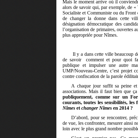
Mais le moment arrive où il conviendr
alors de savoir qui, par exemple, de 
Socialiste et Communiste ou du Front 
de changer la donne dans cette vill
désignation démocratique des candidat
l’organisation de primaires, ouvertes a
plus appropriée pour Nîmes.
Il y a dans cette ville beaucoup d
de savoir
comment et pour quoi fair
publique et impulser une autre man
UMP/Nouveau-Centre, c’est projet con
contre confiscation de la parole édilitai
A chaque jour suffit sa peine et
associations. Mais il faut bien que 
publiquement, comme sur un Foru
courants, toutes les sensibilités, l
Nîmes
et
changer Nîmes
en 2014 ?
D’abord, pour se rencontrer, pré
de vue, les confronter, mesurer ainsi no
loin avec le plus grand nombre possible