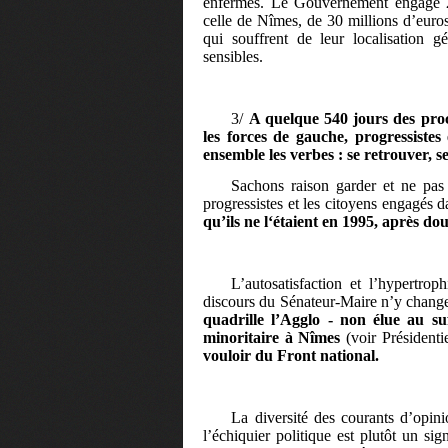
enfermés. Le Gouvernement engage 2,3
celle de Nîmes, de 30 millions d’euros
qui souffrent de leur localisation g
sensibles.
3/
A quelque 540 jours des proch
les forces de gauche, progressistes
ensemble les verbes : se retrouver, s
Sachons raison garder et ne pas
progressistes et les citoyens engagés d
qu’ils ne l‘étaient en 1995,
après dou
L’autosatisfaction et l’hypertrop
discours du Sénateur-Maire n’y change
quadrille l’Agglo - non élue au suf
minoritaire à Nîmes
(voir Présidentie
vouloir du Front national.
La diversité des courants d’opini
l’échiquier politique est plutôt un sig