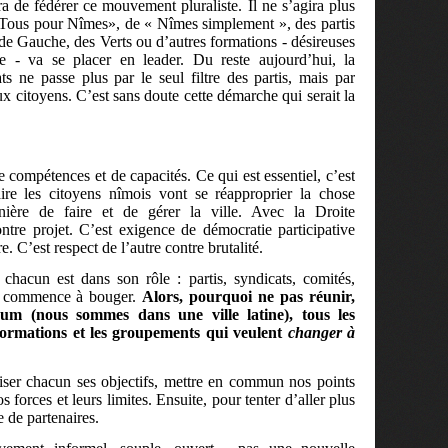
a de fédérer ce mouvement pluraliste. Il ne s’agira plus
« Tous pour Nîmes», de « Nîmes simplement », des partis
de Gauche, des Verts ou d’autres formations - désireuses
e - va se placer en leader. Du reste aujourd’hui, la
s ne passe plus par le seul filtre des partis, mais par
ux citoyens. C’est sans doute cette démarche qui serait la
e compétences et de capacités. Ce qui est essentiel, c’est
e les citoyens nîmois vont se réapproprier la chose
ière de faire et de gérer la ville. Avec la Droite
tre projet. C’est exigence de démocratie participative
re. C’est respect de l’autre contre brutalité.
 chacun est dans son rôle : partis, syndicats, comités,
ça commence à bouger.
Alors, pourquoi ne pas réunir,
m (nous sommes dans une ville latine), tous les
es formations et les groupements qui veulent
changer à
ciser chacun ses objectifs, mettre en commun nos points
s forces et leurs limites. Ensuite, pour tenter d’aller plus
 de partenaires.