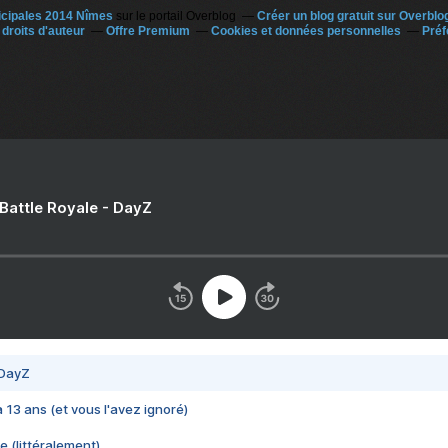
icipales 2014 Nîmes
sur le portail Overblog
Créer un blog gratuit sur Overblo
droits d'auteur
Offre Premium
Cookies et données personnelles
Préf
 Battle Royale - DayZ
 DayZ
 a 13 ans (et vous l'avez ignoré)
e (littéralement)