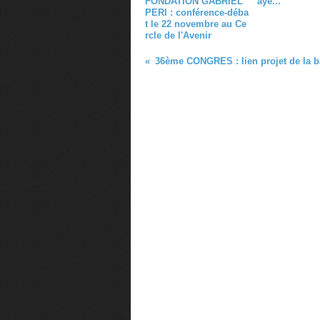
FONDATION GABRIEL
aye..."
PERI : conférence-déba
t le 22 novembre au Ce
rcle de l'Avenir