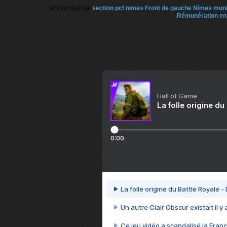
Voir le profil de
section pcf nimes Front de gauche Nîmes mun
Rémunération en 
Hall of Game
La folle origine du
0:00
La folle origine du Battle Royale -
Un autre Clair Obscur existait il y
Ce jeu vidéo a scandalisé la Franc