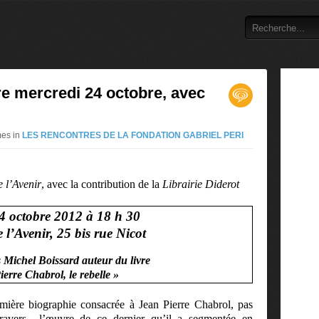
re mercredi 24 octobre, avec
mes in
LES RENCONTRES DE LA FONDATION GABRIEL PERI
e
l’Avenir
, avec la contribution de la
Librairie
Diderot
4 octobre 2012 à 18 h 30
 l’Avenir, 25 bis rue Nicot
 Michel Boissard auteur du livre
ierre Chabrol, le rebelle »
mière biographie consacrée à Jean Pierre Chabrol, pas
ravers
l’œuvre de ce dernier qu’il a segmentée en