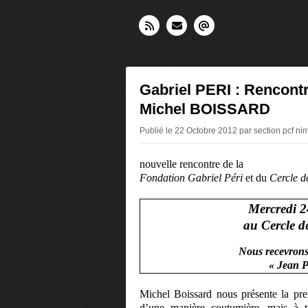
Gabriel PERI : Rencont
Michel BOISSARD
Publié le 22 Octobre 2012 par section pcf ni
nouvelle rencontre de la
Fondation Gabriel Péri
et du
Cercle d
Mercredi 2
au Cercle de
Nous recevrons
« Jean P
Michel Boissard nous présente la pre
d’une manière coutumière, mais à t