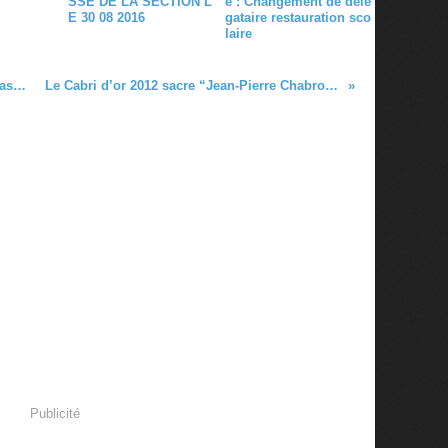
SSE DE LA SECTION L
e : Changement de délé
E 30 08 2016
gataire restauration sco
laire
36ème CONGRES : lien projet de la base commune
Le Cabri d’or 2012 sacre “Jean-Pierre Chabrol, le rebelle”
Publicité