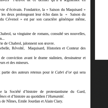
vie d’écrivain. Fondatrice, la « Saison du Maquisard »
 les deux prolongeant leur écho dans la
« Saison du
 du Cévenol » est par son caractère générique même,
Chabrol, sa vingtaine de romans, consulté ses nouvelles,
m...
vie de Chabrol, jalonnent son œuvre.
ebelle, Révolté,
Maquisard, Historien et Conteur des
 de conviction avant le drame stalinien, dessinateur et
eurs et des mineurs.
 partie des auteurs retenus pour
le Cabri d’or
qui sera
de la Société d’histoire de protestantisme du Gard,
îmes
et d’histoire au quotidien l’
Humanité.
es de Nîmes, Emile Jourdan et Alain Clary.