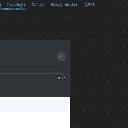
g
Top articles
Contact
Signaler un abus
C.G.U.
érences cookies
-15:25