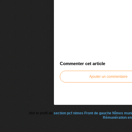
Commenter cet article
Ajouter un commentaire
Voir le profil de
section pcf nimes Front de gauche Nîmes mun
Rémunération en 