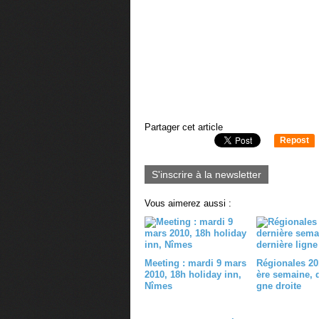
Partager cet article
Repost
0
S'inscrire à la newsletter
Vous aimerez aussi :
Meeting : mardi 9 mars
Régionales 201
2010, 18h holiday inn,
ère semaine, d
Nîmes
gne droite