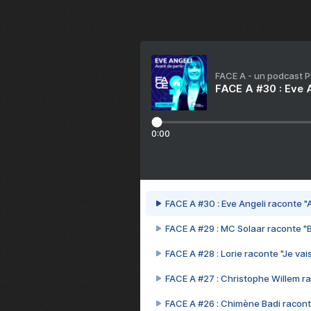
FACE A - un podcast 
FACE A #30 : Eve A
0:00
FACE A #30 : Eve Angeli raconte "A
FACE A #29 : MC Solaar raconte "
FACE A #28 : Lorie raconte "Je vais
FACE A #27 : Christophe Willem ra
FACE A #26 : Chimène Badi racont