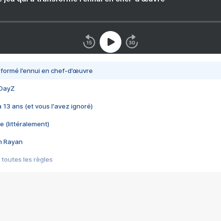
nsformé l’ennui en chef-d’œuvre
 DayZ
 a 13 ans (et vous l'avez ignoré)
e (littéralement)
im Rayan
 toutes les règles
s les jeux vidéo
us choquant de Rockstar ? - Le scandale BULLY
e plus moche de Steam