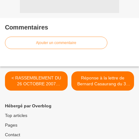
Commentaires
Ajouter un commentaire
< RASSEMBLEMENT DU
Réponse à la lettre de
26 OCTOBRE 2007
Bernard Casaurang du 30
DEVANT LA PREFECTURE
octobre 2007 >
: augmentation du pouvoir
d'achat, égalité d'accès aux
Hébergé par Overblog
soins, développement des
services publics
Top articles
Pages
Contact