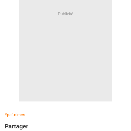
Publicité
#pcf-nimes
Partager