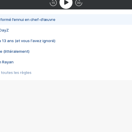
nsformé l’ennui en chef-d’œuvre
 DayZ
 a 13 ans (et vous l'avez ignoré)
e (littéralement)
im Rayan
 toutes les règles
s les jeux vidéo
us choquant de Rockstar ? - Le scandale BULLY
e plus moche de Steam
du RÊVE tourne au CAUCHEMAR
pendant 8 heures